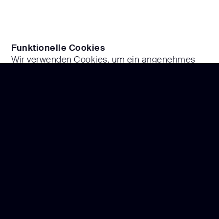
Funktionelle Cookies
Wir verwenden Cookies, um ein angenehmes
Nutzererlebnis und einen schnellen Betrieb
unserer Website zu gewährleisten.
Analytische Cookies
Diese Cookies geben uns einen Einblick in die
Nutzung unserer Website. Zu diesem Zweck
verwenden wir Cookies für Google Analytics und
Google Tag Manager. Die Verwendung
analytischer Cookies hat keinen Einfluss auf die
Privatsphäre der Besucher. Die Website kann
anhand der erhaltenen Daten getestet werden.
Dies ermöglicht es uns beispielsweise, Fehler
und Unannehmlichkeiten zu erkennen,