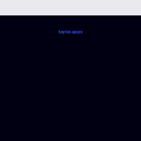
taylor.apps
app your
service.
Lorem ipsum dolor sit amet, consécration
adipiscine, élite. Ensuite, j'ai placé le turpis
et semé le lobortis mollis. Donec neque
ante, pellentesque di convallis et
ullamcorper in augue. Morbi eget justo
feugiat, convallis lectus id, dignissim
augue. Etiam elementum lectus viverra
augue molestie, a posuere ante venenatis.