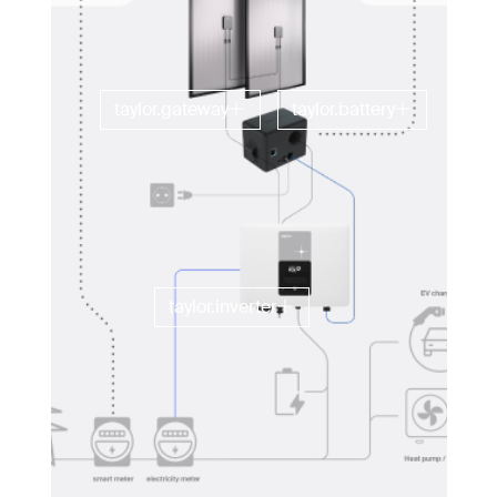
taylor.gateway
taylor.battery
taylor.inverter