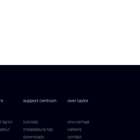
rs
support centrum
over taylor
 taylor
tutorials
ons verhaal
lateur
installateurs faq
careers
downloads
contact