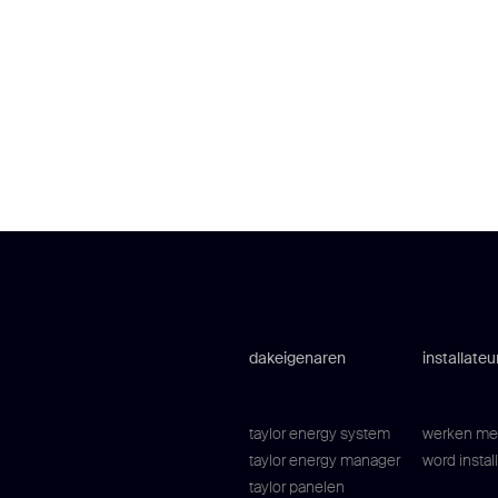
dakeigenaren
installateu
taylor energy system
werken met
taylor energy manager
word instal
taylor panelen